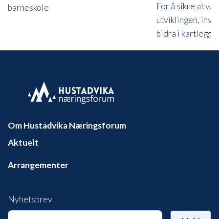
For å sikre at vår
barneskole
utviklingen, invit
bidra i kartleggi
Om Hustadvika Næringsforum
Aktuelt
Arrangementer
Nyhetsbrev