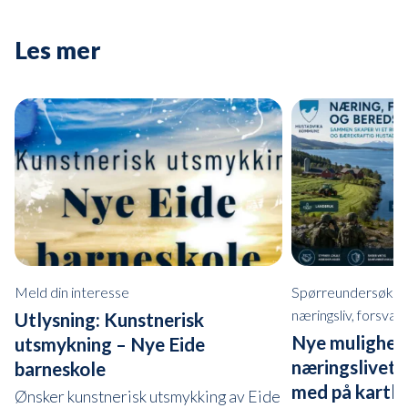
Les mer
Meld din interesse
Spørreundersøkelse
næringsliv, forsva
Utlysning: Kunstnerisk
Nye mulighete
utsmykning – Nye Eide
næringslivet i
barneskole
med på kartle
Ønsker kunstnerisk utsmykking av Eide