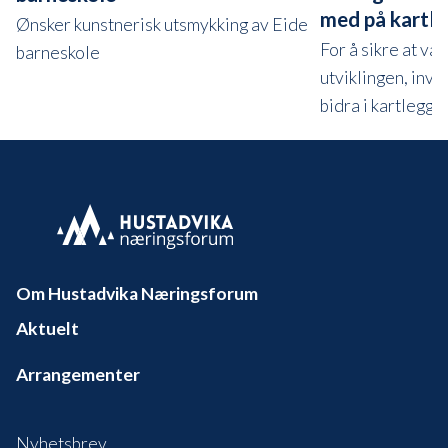
med på kartle
Ønsker kunstnerisk utsmykking av Eide
For å sikre at vår
barneskole
utviklingen, invit
bidra i kartleggi
Om Hustadvika Næringsforum
Aktuelt
Arrangementer
Nyhetsbrev