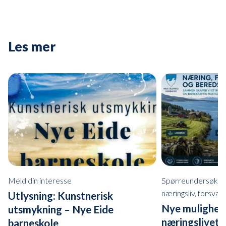
Les mer
Meld din interesse
Spørreundersøkelse
næringsliv, forsva
Utlysning: Kunstnerisk
Nye mulighete
utsmykning – Nye Eide
næringslivet i
barneskole