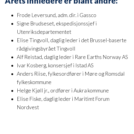
Årets innledere er blant andre:
Frode Leversund, adm. dir. i Gassco
Signe Brudseset, ekspedisjonssjef i
Utenriksdepartementet
Elise Tingvoll, daglig leder i det Brussel-baserte
rådgivingsbyrået Tingvoll
Alf Reistad, daglig leder i Rare Earths Norway AS
Ivar Kosberg, konsersjef i Istad AS
Anders Riise, fylkesordfører i Møre og Romsdal
fylkeskommune
Helge Kjøll jr., ordfører i Aukra kommune
Elise Fiske, daglig leder i Maritimt Forum
Nordvest