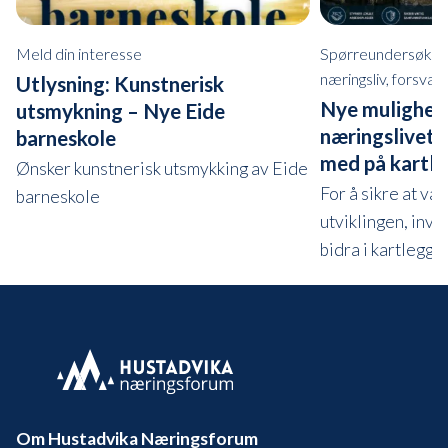
Meld din interesse
Spørreundersøkelse
næringsliv, forsva
Utlysning: Kunstnerisk
Nye mulighete
utsmykning – Nye Eide
næringslivet i
barneskole
med på kartle
Ønsker kunstnerisk utsmykking av Eide
For å sikre at vår
barneskole
utviklingen, invit
bidra i kartleggi
Om Hustadvika Næringsforum